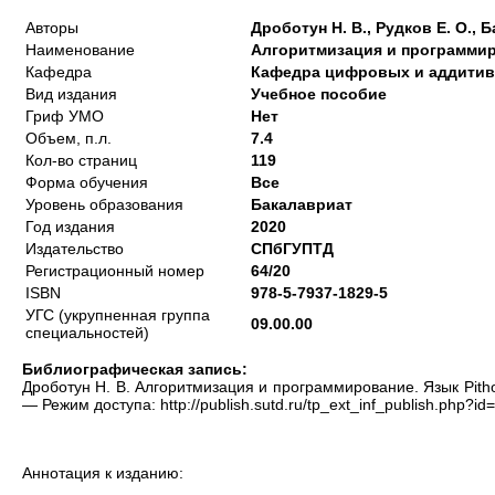
Авторы
Дроботун Н. В., Рудков Е. О., Б
Наименование
Алгоритмизация и программир
Кафедра
Кафедра цифровых и аддитив
Вид издания
Учебное пособие
Гриф УМО
Нет
Объем, п.л.
7.4
Кол-во страниц
119
Форма обучения
Все
Уровень образования
Бакалавриат
Год издания
2020
Издательство
СПбГУПТД
Регистрационный номер
64/20
ISBN
978-5-7937-1829-5
УГС (укрупненная группа
09.00.00
специальностей)
Библиографическая запись:
Дроботун Н. В. Алгоритмизация и программирование. Язык Pitho
— Режим доступа: http://publish.sutd.ru/tp_ext_inf_publish.php?i
Аннотация к изданию: