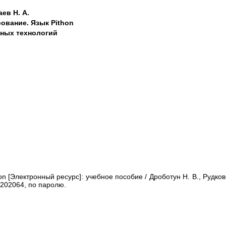
аев Н. А.
ование. Язык Pithon
ных технологий
n [Электронный ресурс]: учебное пособие / Дроботун Н. В., Рудков
d=202064, по паролю.